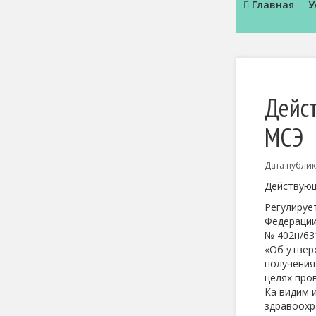
Главная
У
Дейс
МСЭ
Дата публи
Действующ
Регулируе
Федерации
№ 402н/63
«Об утвер
получения
целях про
Ка видим 
здравоохр