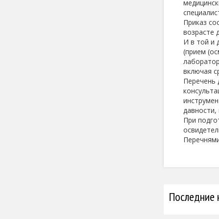
медицинск
специалис
Приказ сос
возрасте 
И в той и
(прием (о
лаборатор
включая с
Перечень 
консульта
инструмен
давности,
При подго
освидетел
Перечнями
Последние 