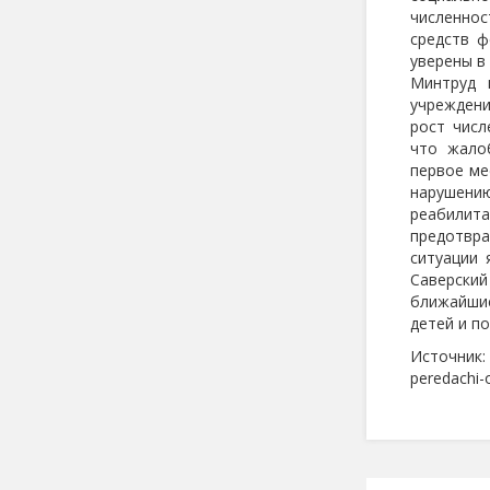
численно
средств ф
уверены в
Минтруд 
учрежден
рост числ
что жало
первое ме
нарушени
реабилит
предотвра
ситуации 
Саверский
ближайшие
детей и п
Источник: 
peredachi-